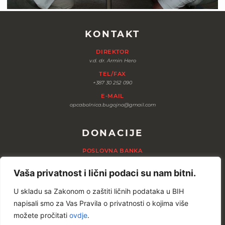
KONTAKT
DIREKTOR
v.d. dr. Armin Hero
TEL/FAX
+387 30 252 090
E-MAIL
opcabolnica.bugojno@gmail.com
DONACIJE
POSLOVNA BANKA
Privredna banka Sarajevo filijala Bugojno
Vaša privatnost i lični podaci su nam bitni.
BROJ ŽIRO RAČUNA
1011300000890433
(KM)
U skladu sa Zakonom o zaštiti ličnih podataka u BIH
ZA UPLATE IZ INOSTRANSTVA (EUR)
napisali smo za Vas Pravila o privatnosti o kojima više
IBAN:
BA391011300000890433
SWIFT:
PBSCBA 22
možete pročitati
ovdje
.