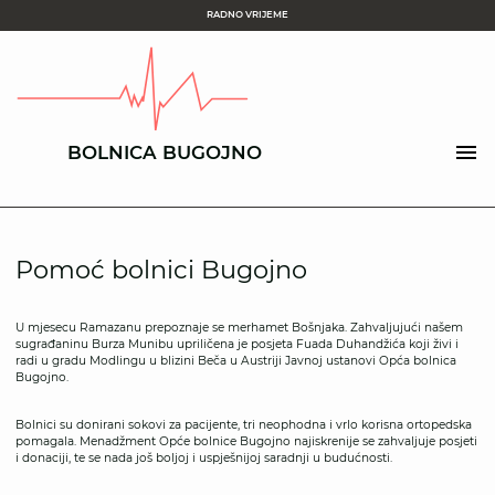
RADNO VRIJEME
BOLNICA BUGOJNO
Pomoć bolnici Bugojno
U mjesecu Ramazanu prepoznaje se merhamet Bošnjaka. Zahvaljujući našem
sugrađaninu Burza Munibu upriličena je posjeta Fuada Duhandžića koji živi i
radi u gradu Modlingu u blizini Beča u Austriji Javnoj ustanovi Opća bolnica
Bugojno.
Bolnici su donirani sokovi za pacijente, tri neophodna i vrlo korisna ortopedska
pomagala. Menadžment Opće bolnice Bugojno najiskrenije se zahvaljuje posjeti
i donaciji, te se nada još boljoj i uspješnijoj saradnji u budućnosti.